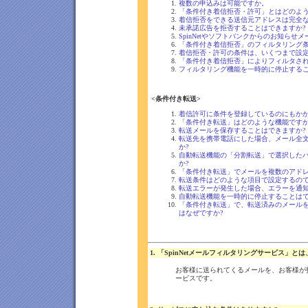
複数の申込みは可能ですか。
「条件付き着信拒否・許可」とはどのよう
着信拒否をできる送信元アドレスは完全な
未承諾広告を拒否することはできますか?
SpinNetやソフトバンクからのお知らせ
「条件付き着信拒否」のフィルタリング条
着信拒否・許可の条件は、いくつまで設
「条件付き着信拒否」によりフィルタされ
フィルタリング機能を一時的に停止するこ
<条件付き転送>
着信許可に条件を登録しているのにもか
「条件付き転送」はどのような機能ですか
転送メールを保存することはできますか?
転送先を携帯電話にした場合、メール全
か?
自動転送機能の「分割転送」で選択した
か?
「条件付き転送」でメールを複数のアドレ
転送条件はどのような項目で設定するので
転送エラーが発生した場合、エラーを通知
自動転送機能を一時的に停止することはで
「条件付き転送」で、転送済みのメール
はなぜですか?
1. 「SpinNetメールフィルタリングサービス」
お客様に送られてくるメールを、お客様が
ービスです。