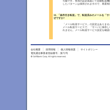
可能です。専用の設定画面にて自動転送機
したパターンは保持されますので、再度有
10. 「条件付き転送」で、転送済みのメールを
ぜですか?
「メール転送サービス」の設定はありませ
メール転送サービスで、「サーバに保存し
れません。メール転送サービス設定を確認
会社概要
採用情報
個人情報保護
サイトポリシー
電気通信事業者登録番号：第72号
© SoftBank Corp. All rights reserved.