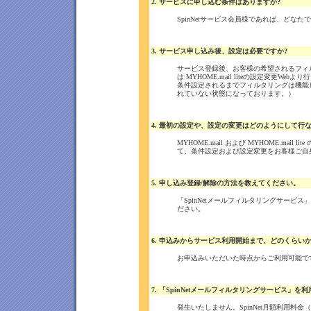
2. サービスに申し込む条件はありますか?
SpinNetサービス会員様であれば、どな
3. サービス申し込み後、設定は必要ですか?
サービス登録後、お客様の希望されるフィルタ
は MYHOME.mail liteの設定変更Web
条件設定されるまでフィルタリングは機能
れていない状態になっております。）
4. 最初の設定や、設定の変更はどのようにして行
MYHOME.mail および MYHOME.ma
て、条件設定および設定変更をお客様ご自
5. 申し込み登録/解除の方法を教えてください。
「SpinNetメールフィルタリングサービ
ださい。
6. 申込みからサービス利用開始まで、どのくらい
お申込みいただいた時点からご利用可能で
7. 「SpinNetメールフィルタリングサービス」
発生いたしません。SpinNet月額利用料金（