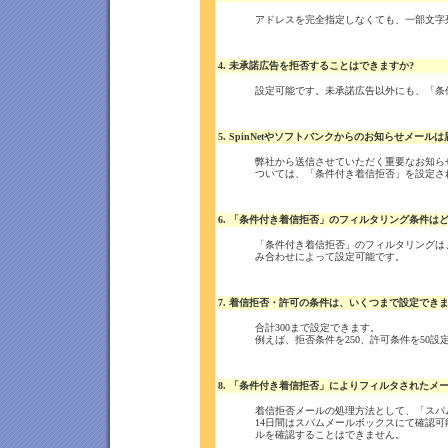
アドレスを完全指定しなくても、一部文字
4. 未承諾広告を拒否することはできますか?
設定可能です。未承諾広告以外にも、「条
5. SpinNetやソフトバンクからのお知らせメール
弊社から送信させていただく重要なお知ら
ついては、「条件付き着信拒否」を設定さ
6. 「条件付き着信拒否」のフィルタリング条件は
「条件付き着信拒否」のフィルタリングは
み合わせによって設定可能です。
7. 着信拒否・許可の条件は、いくつまで設定でき
合計300まで設定できます。
例えば、拒否条件を250、許可条件を50
8. 「条件付き着信拒否」によりフィルタされたメ
着信拒否メールの処理方法として、「スパ
14日間はスパムメールボックスにて確認可
ルを確認することはできません。