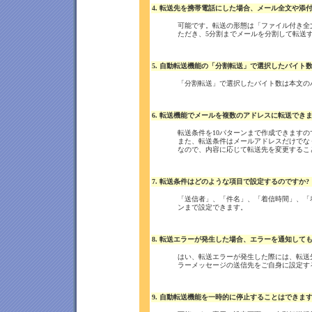
4. 転送先を携帯電話にした場合、メール全文や添
可能です。転送の形態は「ファイル付き全
ただき、5分割までメールを分割して転送
5. 自動転送機能の「分割転送」で選択したバイト
「分割転送」で選択したバイト数は本文の
6. 転送機能でメールを複数のアドレスに転送できま
転送条件を10パターンまで作成できますの
また、転送条件はメールアドレスだけでな
なので、内容に応じて転送先を変更するこ
7. 転送条件はどのような項目で設定するのですか?
「送信者」、「件名」、「着信時間」、「
ンまで設定できます。
8. 転送エラーが発生した場合、エラーを通知して
はい、転送エラーが発生した際には、転送
ラーメッセージの送信先をご自身に設定す
9. 自動転送機能を一時的に停止することはできます