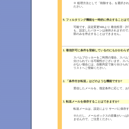
※ 処理方法として「削除する」を選択さ
ださい。
9. フィルタリング機能を一時的に停止することはで
可能です。設定変更Webより 着信拒否・
も、設定したパターンは保持されますので
部のみを停止することはできません。
1. 着信許可に条件を登録しているのにもかかわ
スパムブロッカーをご利用の場合、スパム
分けられている可能性がございます。スパ
がない場合には、自動判定で振り分けられ
リストへご登録ください。
2. 「条件付き転送」はどのような機能ですか?
受信したメールを、指定条件に応じて、お
3. 転送メールを保存することはできますか?
転送メールは、設定により サーバに保存
※ただし、メールボックスの容量がいっぱ
ませんので、ご注意ください。