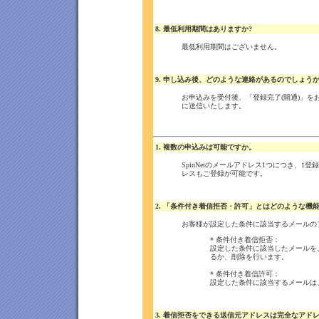
8. 最低利用期間はありますか?
最低利用期間はございません。
9. 申し込み後、どのような連絡があるのでしょうか
お申込みを受付後、「登録完了(開通)」
に送信いたします。
1. 複数の申込みは可能ですか。
SpinNetのメールアドレス1つにつき、
レスもご登録が可能です。
2. 「条件付き着信拒否・許可」とはどのような機能
お客様が設定した条件に該当するメールの
* 条件付き着信拒否：
設定した条件に該当したメールを
るか、削除を行います。
* 条件付き着信許可：
設定した条件に該当するメールは
3. 着信拒否をできる送信元アドレスは完全なアド