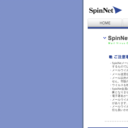
SpinNe
・
するもので
・
メールウイ
・
メール送受
メール以外
・
せん。市販
・
ウイルスを
SpinN
・
象となりま
・
電子署名が
メールウイ
・
があります
メールウイ
・
任も負いか