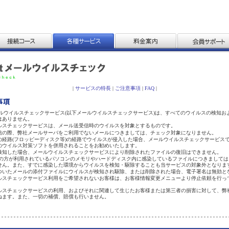
|
サービスの特長
|
ご注意事項
|
FAQ
|
tメールウイルスチェックサービス(以下メールウイルスチェックサービス)は、すべてのウイルスの検知
はありません。
ルスチェックサービスは、メール送受信時のウイルスを対象とするものです。
信の際、弊社メールサーバをご利用でないメールにつきましては、チェック対象になりません。
の経路(フロッピーディスク等)の経路でウイルスが侵入した場合、メールウイルスチェックサービス
のウイルス対策ソフトを併用されることをお勧めいたします。
検知した場合、メールウイルスチェックサービスにより削除されたファイルの復旧はできません。
et会員の方が利用されているパソコンのメモリやハードディスク内に感染しているファイルにつきまして
せん。また、すでに感染した環境からウイルスを検知・駆除することも当サービスの対象外となりま
ついたメールの添付ファイルにウイルスが検知され駆除、または削除された場合、電子署名は無効と
ルスチェックサービス利用をご希望されないお客様は、お客様情報変更メニューより停止依頼を行っ
。
ルスチェックサービスの利用、およびそれに関連して生じたお客様または第三者の損害に対して、弊
ねます。また、一切の補償、賠償も行いません。