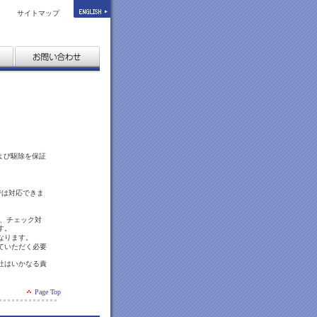
サイトマップ
および駆除を保証
では対応できま
は、チェック対
す。
なります。
ていただく必要
社はいかなる責
Page Top