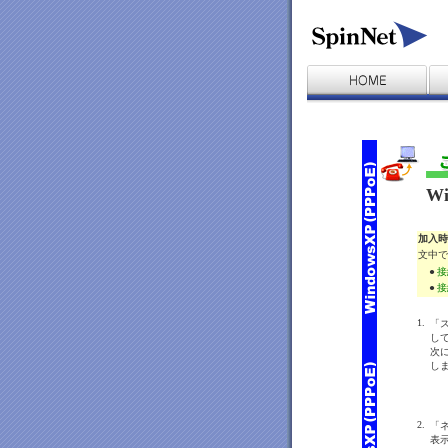
Wi
加入時
文中で
●
接
●
接
1.
「
し
次
し
2.
「
表