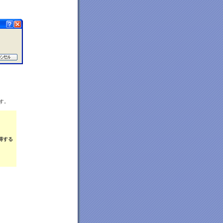
す。
得する